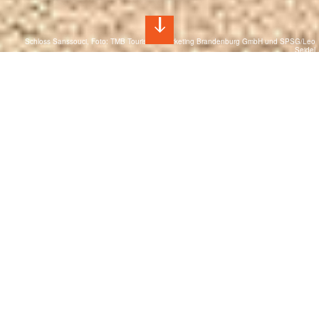
Schloss Sanssouci, Foto: TMB Tourismus-Marketing Brandenburg GmbH und SPSG/Leo
Seidel
Tagen in Potsdam
Zu Gast in einer der schönsten Städte
Deutschlands
Umgeben von viel Wasser und Grün in unmittelbarer Nähe
zu Berlin gelegen, bietet die brandenburgische
Landeshauptstadt Potsdam den perfekten Rahmen für
Business-Meetings, Tagungen und große Kongresse.
Ob im Tropenhaus, im Schloss oder in ehemaligen
Industriegebäuden – Hier finden Sie außergewöhnlichen
Locations, die für neue Inspiration sorgen! Für die Gastgeber
stehen dabei Qualität und Service an erster Stelle, sodass
Sie sich ganz Ihren Themen widmen können.