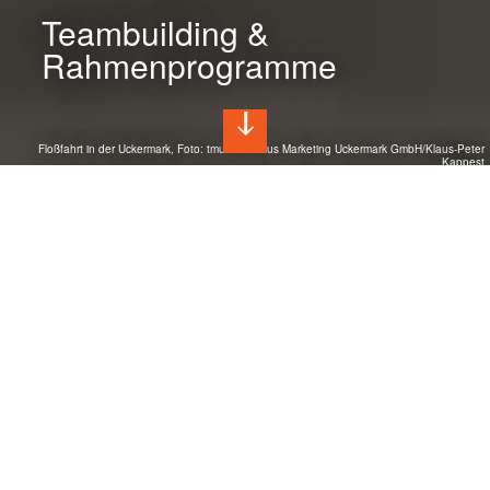
Teambuilding &
Rahmenprogramme
Floßfahrt in der Uckermark, Foto: tmu Tourismus Marketing Uckermark GmbH/Klaus-Peter
Kappest
Teambuilding in Brandenburg
Ein Wir-Gefühl schaffen? Und Action, bitte!
Gerade jetzt! Das Team zusammenschweißen.
Mitarbeiterinnen und Mitarbeiter motivieren. DANKE sagen.
Die Mannschaft einen Tag lang wieder zusammen bringen
und einfach gemeinsam eine schöne Zeit verbringen.
In Brandenburg finden Sie ein spannendes und
abwechslungsreiches Outdoor-Programm für Ihr
Firmenevent oder Ihren Betriebsausflug. Eine Auszeit von