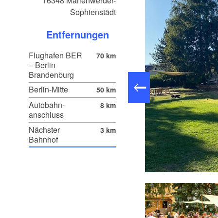
16348
Marienwerder-
Sophienstädt
Entfernungen
Flughafen BER
70 km
– Berlin
Brandenburg
Berlin-Mitte
50 km
Autobahn-
8 km
anschluss
Nächster
3 km
Bahnhof
Schlafzimmer 9 zweites Bett, Foto: David Kaiser