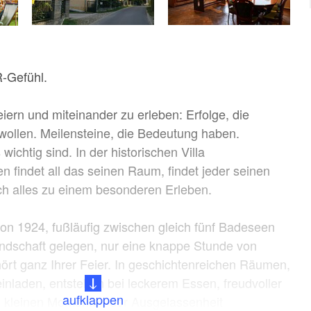
R-Gefühl.
feiern und miteinander zu erleben: Erfolge, die
wollen. Meilensteine, die Bedeutung haben.
ichtig sind. In der historischen Villa
 findet all das seinen Raum, findet jeder seinen
ich alles zu einem besonderen Erleben.
on 1924, fußläufig zwischen gleich fünf Badeseen
ndschaft gelegen, nur eine knappe Stunde von
ehört ganz Ihrer Feier. In geschichtenreichen Räumen,
nladen, entstehen bei leckerem Essen, freudvoller
aufklappen
 kleinen Momenten der Ausgelassenheit