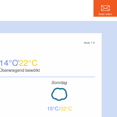
Seite teilen
Heute, 7. 8.
14
22
Überwiegend bewölkt
Sonntag
15
32