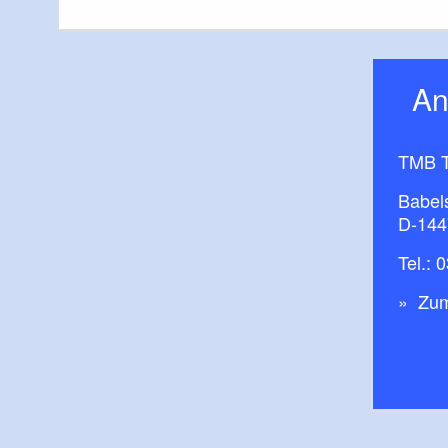
A
TMB T
Babel
D-144
Tel.:
0
Zum