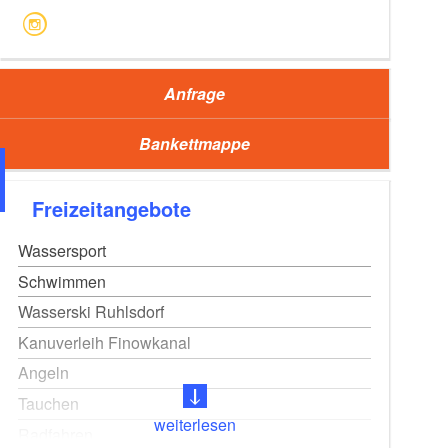
Anfrage
Bankettmappe
Freizeitangebote
Wassersport
Schwimmen
Wasserski Ruhlsdorf
Kanuverleih Finowkanal
Feiern in der Natur, F
Angeln
Tauchen
weiterlesen
Radfahren