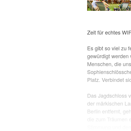
Zeit für echtes WI
Es gibt so viel zu 
gewürdigt werden 
Menschen, die uns w
Sophienschlösschen
Platz. Verbindet s
Das Jagdschloss v
der märkischen La
Berlin entfernt, g
die zum Träumen ei
Stimmung und den