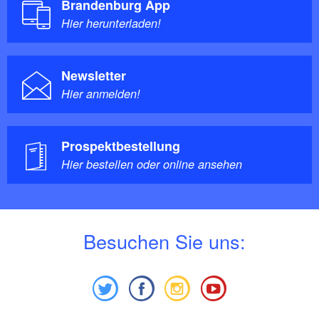
Brandenburg App
Hier herunterladen!
Newsletter
Hier anmelden!
Prospektbestellung
Hier bestellen oder online ansehen
B
esuchen Sie uns: