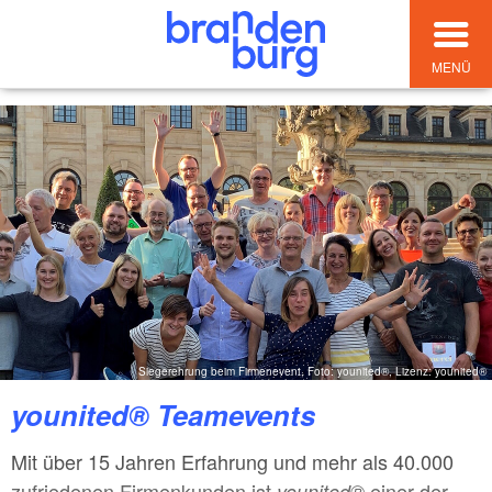
MENÜ
Siegerehrung beim Firmenevent, Foto: younited®, Lizenz: younited®
younited® Teamevents
Mit über 15 Jahren Erfahrung und mehr als 40.000
zufriedenen Firmenkunden ist
einer der
younited®