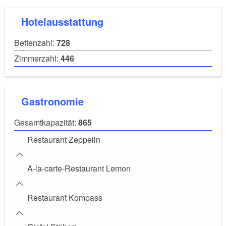
Fachtagungsraum - Comfort Lounge 241
Hotelausstattung
(107m²)
Bettenzahl:
728
80
30
55
Zimmerzahl:
446
(80m²)
Standardtagungsräume
40
20
25
Gastronomie
(40m²)
Workshopräume
Gesamtkapazität:
865
20
12
142
Restaurant Zeppelin
A-la-carte-Restaurant Lemon
Restaurant Kompass