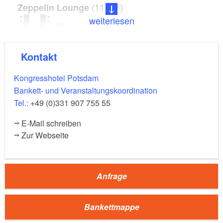
(117m²)
Zeppelin Lounge
weiterlesen
38
(21m²)
Zeppelin Lounge - Office 1
Kontakt
6
Kongresshotel Potsdam
Bankett- und Veranstaltungskoordination
(25m²)
Zeppelin Lounge - Office 2
Tel.:
+49 (0)331 907 755 55
10
E-Mail schreiben
Zur Webseite
(219m²)
Großer Tagungsraum - Raum 214
150
35
130
Anfrage
Fachtagungsraum - Comfort Lounge 226
(305m²)
Bankettmappe
238
56
160