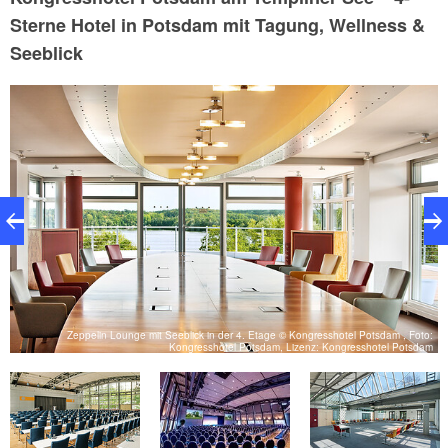
Sterne Hotel in Potsdam mit Tagung, Wellness &
Seeblick
Zeppelin Lounge mit Seeblick in der 4. Etage © Kongresshotel Potsdam , Foto:
el
Kongresshotel Potsdam, Lizenz: Kongresshotel Potsdam
m