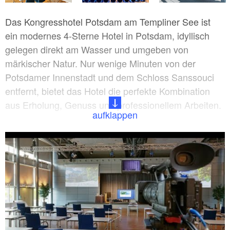
Das Kongresshotel Potsdam am Templiner See ist
ein modernes 4-Sterne Hotel in Potsdam, idyllisch
gelegen direkt am Wasser und umgeben von
märkischer Natur. Nur wenige Minuten von der
Potsdamer Innenstadt und dem Schloss Sanssouci
entfernt, bietet das Hotel die perfekte Kombination
aus Erholung, Genuss und professionellem Arbeiten.
aufklappen
Ob Tagung, Seminar oder Businessreise – die
zahlreichen Konferenzräume und flexiblen
Eventflächen machen das Hotel zu einer der
führenden Tagungslocations in Brandenburg. Für
private Gäste ist das Haus ideal für einen Kurzurlaub
in Potsdam, ein Wellnesswochenende am See oder
eine Auszeit zu zweit.