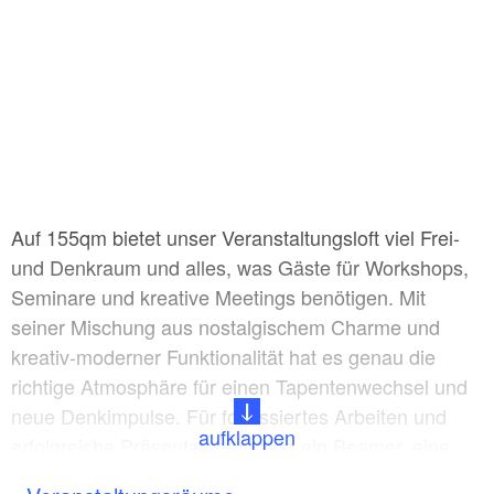
Auf 155qm bietet unser Veranstaltungsloft viel Frei-
und Denkraum und alles, was Gäste für Workshops,
Seminare und kreative Meetings benötigen. Mit
seiner Mischung aus nostalgischem Charme und
kreativ-moderner Funktionalität hat es genau die
richtige Atmosphäre für einen Tapentenwechsel und
neue Denkimpulse. Für fokussiertes Arbeiten und
aufklappen
erfolgreiche Präsentationen sind ein Beamer, eine
große Leinwand, Flipcharts, Pinnwände, ein