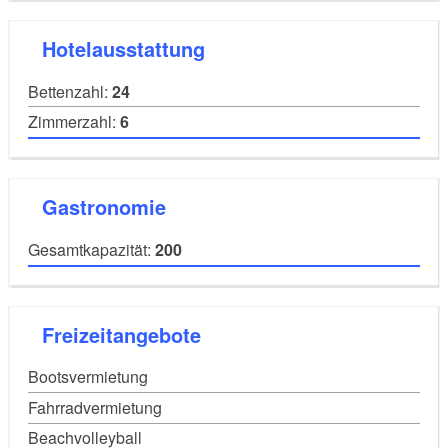
Panther Werke
Bundesdruckerei
Hotelausstattung
Deutsche Bahn
Bettenzahl:
24
Toll Collect
Zimmerzahl:
6
Kabel Deutschland
Bombardier
Gastronomie
Gazprom
Gesamtkapazität:
200
Freizeitangebote
Bootsvermietung
Fahrradvermietung
Beachvolleyball