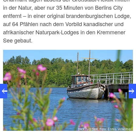
in der Natur, aber nur 35 Minuten von Berlins City
entfernt – in einer original brandenburgischen Lodge,
auf 64 Pfählen nach dem Vorbild kanadischer und
afrikanischer Naturpark-Lodges in den Kremmener
See gebaut.
Blick zum See, Foto: Enrico Verworner
e