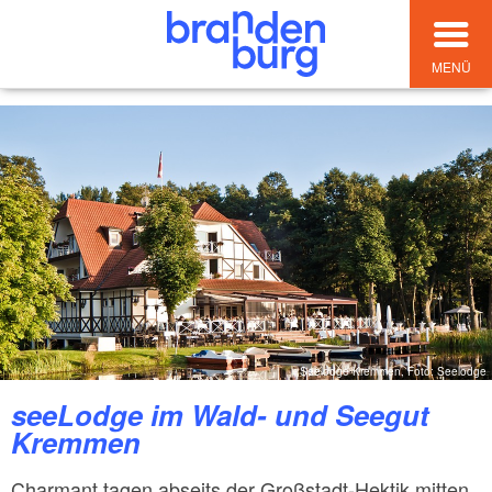
MENÜ
Seelodge Kremmen, Foto: Seelodge
seeLodge im Wald- und Seegut
Kremmen
Charmant tagen abseits der Großstadt-Hektik mitten