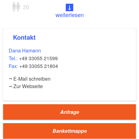
20
weiterlesen
(400m²)
Veranstaltungsraum/Restaurant
100
130
40
Kontakt
40
200
Dana Hamann
Tel.:
+49 33055 21599
(125m²)
Überdachte Terrasse
Fax:
+49 33055 21804
80
64
40
30
E-Mail schreiben
Zur Webseite
80
Referenzen:
Anfrage
Vattenfall
Engel & Völkers
Bankettmappe