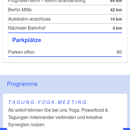
Flughafen BER – Berlin Brandenburg
69 km
Berlin-Mitte
42 km
Autobahn-anschluss
10 km
Nächster Bahnhof
3 km
Parkplätze
Parken offen
80
Programme
T A G U N G . Y O G A . M E E T I N G .
Ab sofort können Sie bei uns Yoga, Powerfood &
Tagungen miteinander verbinden und kreative
Synergien nutzen.