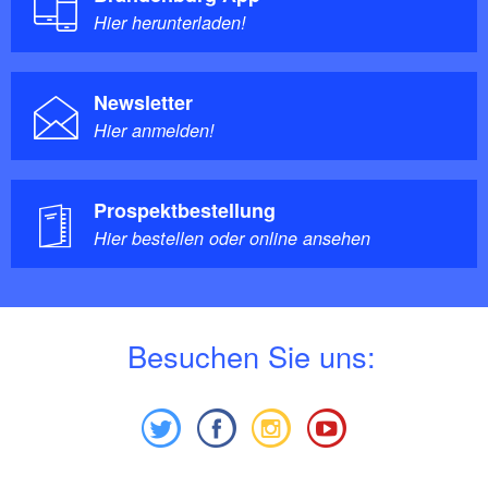
Teilnehmer:
25 - 100
Hier herunterladen!
Newsletter
Hier anmelden!
Prospektbestellung
Hier bestellen oder online ansehen
B
esuchen Sie uns: