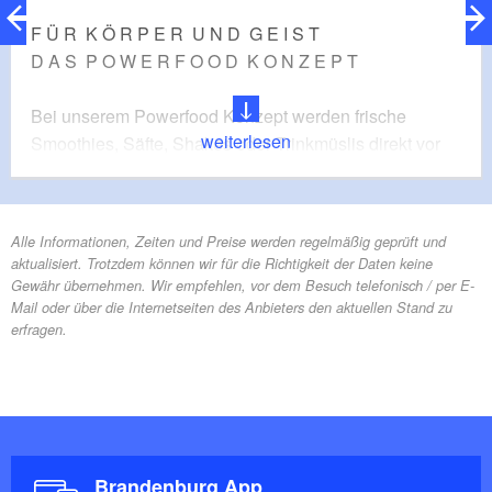
F Ü R K Ö R P E R U N D G E I S T
D A S P O W E R F O O D K O N Z E P T
Bei unserem Powerfood Konzept werden frische
weiterlesen
Smoothies, Säfte, Shakes oder Trinkmüslis direkt vor
Ort nach Wunsch der Gäste zusammengestellt und
gemixt. Das Angebot an Powerfood wird erweitert
durch Matcha Tee mit grünem Apfel, Kiwi, Banane oder
Alle Informationen, Zeiten und Preise werden regelmäßig geprüft und
dem „Szechuan Bottom“, einem Shake aus Kefir mit
aktualisiert. Trotzdem können wir für die Richtigkeit der Daten keine
Avocado und Mango. Noch nahrhafter sind Speisen
Gewähr übernehmen. Wir empfehlen, vor dem Besuch telefonisch / per E-
wie ausgefallenes Müsli, beispielsweise als Wildreis-
Mail oder über die Internetseiten des Anbieters den aktuellen Stand zu
erfragen.
Bulgurmüsli mit getrockneten Aprikosen, Cranberrys
und Ahornsirup oder ein buntes Gemüsemüsli mit
Croûtons und Basilikum. Ebenfalls schmackhaft und
nahrhaft zugleich ist das frisch gemixte Trinkmüsli aus
Erdbeeren und HaferfIocken.
Dauer:
8 Stunden
Brandenburg App