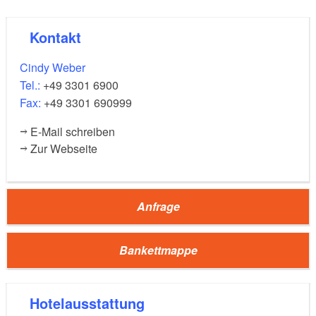
(42m²)
Konferenzraum
25
20
20
15
Kontakt
30
Cindy Weber
Tel.:
+49 3301 6900
(25m²)
Businessraum
Fax:
+49 3301 690999
8
8
8
4
E-Mail schreiben
Zur Webseite
10
Anfrage
Bankettmappe
Hotelausstattung