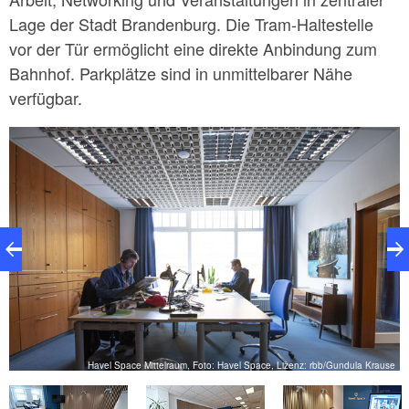
Lage der Stadt Brandenburg. Die Tram-Haltestelle
vor der Tür ermöglicht eine direkte Anbindung zum
Bahnhof. Parkplätze sind in unmittelbarer Nähe
verfügbar.
t
Havel Space Mittelraum, Foto: Havel Space, Lizenz: rbb/Gundula Krause