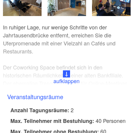
In ruhiger Lage, nur wenige Schritte von der
Jahrtausendbrücke entfernt, erreichen Sie die
Uferpromenade mit einer Vielzahl an Cafés und
Restaurants.
Der Coworking Space befindet sich in den
historischen Räumlichkeiten einer alten Bankfiliale.
aufklappen
Der ehemalige Tresorraum steht für Online-Meetings
zur Verfügung, sowie der Vorraum, in dem früher der
Veranstaltungsräume
Bankautomat stand.
2
Anzahl Tagungsräume:
Für Besprechungen, Vorträge, Seminare oder
40 Personen
Max. Teilnehmer mit Bestuhlung:
Workshops bieten wir den „Satellit“ an, einen
separaten Raum direkt neben dem Havel Space.
60
Max. Teilnehmer ohne Bestuhlung​: